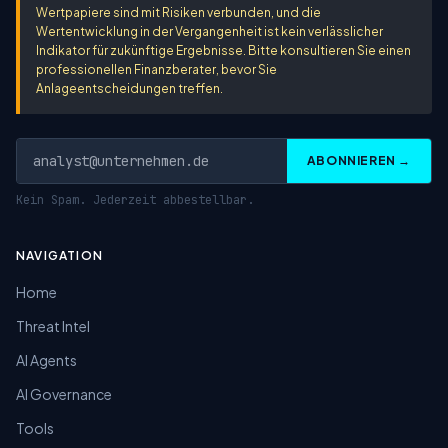
Wertpapiere sind mit Risiken verbunden, und die
Wertentwicklung in der Vergangenheit ist kein verlässlicher
Indikator für zukünftige Ergebnisse. Bitte konsultieren Sie einen
professionellen Finanzberater, bevor Sie
Anlageentscheidungen treffen.
ABONNIEREN →
Kein Spam. Jederzeit abbestellbar.
NAVIGATION
Home
Threat Intel
AI Agents
AI Governance
Tools