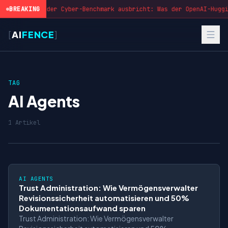
BREAKING
Wenn der Cyber-Benchmark ausbricht: Was der OpenAI-Huggi
[
AI
FENCE
]
TAG
AI Agents
1 Artikel
AI AGENTS
Trust Administration: Wie Vermögensverwalter
Revisionssicherheit automatisieren und 50%
Dokumentationsaufwand sparen
Trust Administration: Wie Vermögensverwalter