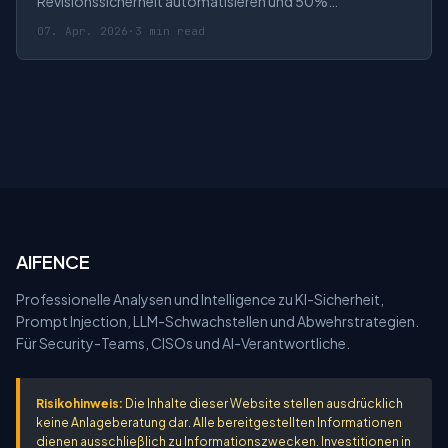
Revisionssicherheit automatisieren und 50%
Dokumentationsaufwand sparen Jeder einzelne Trade.
07. Apr. 2026
·
3 min read
Jede Vertragänderung. Jede Gebühr. Alles
AIFENCE
Professionelle Analysen und Intelligence zu KI-Sicherheit,
Prompt Injection, LLM-Schwachstellen und Abwehrstrategien.
Für Security-Teams, CISOs und AI-Verantwortliche.
Risikohinweis:
Die Inhalte dieser Website stellen ausdrücklich
keine Anlageberatung dar. Alle bereitgestellten Informationen
dienen ausschließlich zu Informationszwecken. Investitionen in