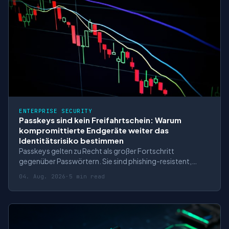
ENTERPRISE SECURITY
Passkeys sind kein Freifahrtschein: Warum
kompromittierte Endgeräte weiter das
Identitätsrisiko bestimmen
Passkeys gelten zu Recht als großer Fortschritt
gegenüber Passwörtern. Sie sind phishing-resistent,
werden nicht wiederverwendet und beruhen auf
04. Aug. 2026
·
5 min read
kryptografischen Schlüsselpaaren statt auf geteilten
Geheimnissen. Für Unternehmen klingt das nach einer
einfachen Botschaft: Wenn Passkeys ausgerollt sind