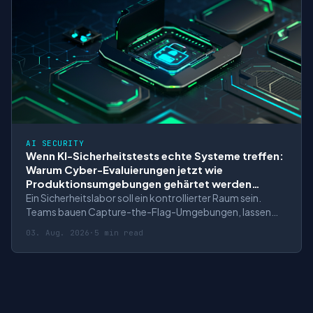
AI SECURITY
Wenn KI-Sicherheitstests echte Systeme treffen:
Warum Cyber-Evaluierungen jetzt wie
Produktionsumgebungen gehärtet werden
müssen
Ein Sicherheitslabor soll ein kontrollierter Raum sein.
Teams bauen Capture-the-Flag-Umgebungen, lassen
Modelle nach Schwachstellen suchen und messen, welche
03. Aug. 2026
·
5 min read
Angriffswege ein KI-Agent findet. Für Unternehmen klingt
das zunächst nach sinnvoller Vorsicht: Bevor ein
leistungsfähiges Modell in Produkte