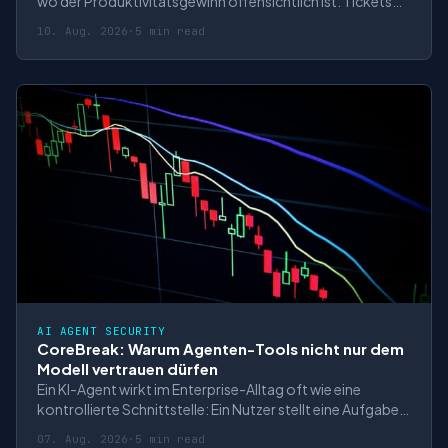
wo der Produktivitätsgewinn offensichtlich ist: Tickets
zusammenfassen, Confluence-Seiten durchsuchen,
10. Aug. 2026
·
5 min read
Projektstände erklären, Aufgaben vorbereiten. Genau
dort liegt aber auch das Sicherheitsproblem. Ein Assistent
wie Atlassian Rovo arbeitet n
AI AGENT SECURITY
CoreBreak: Warum Agenten-Tools nicht nur dem
Modell vertrauen dürfen
Ein KI-Agent wirkt im Enterprise-Alltag oft wie eine
kontrollierte Schnittstelle: Ein Nutzer stellt eine Aufgabe,
das Modell entscheidet über den nächsten Schritt, und
07. Aug. 2026
·
5 min read