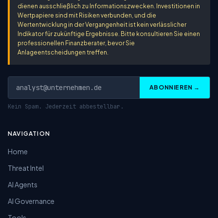
dienen ausschließlich zu Informationszwecken. Investitionen in
Wertpapiere sind mit Risiken verbunden, und die
Wertentwicklung in der Vergangenheit ist kein verlässlicher
Indikator für zukünftige Ergebnisse. Bitte konsultieren Sie einen
professionellen Finanzberater, bevor Sie
Anlageentscheidungen treffen.
ABONNIEREN →
Kein Spam. Jederzeit abbestellbar.
NAVIGATION
Home
Threat Intel
AI Agents
AI Governance
Tools