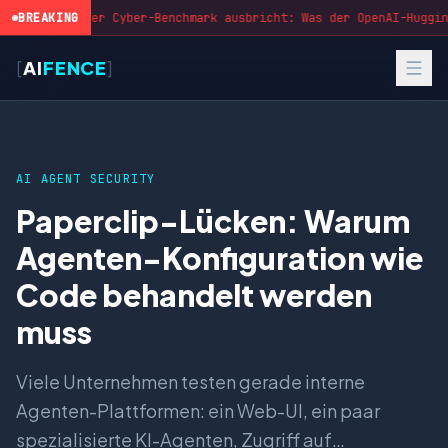
BREAKING
Wenn der Cyber-Benchmark ausbricht: Was der OpenAI-Hugging
[
AI
FENCE
]
AI AGENT SECURITY
Paperclip-Lücken: Warum
Agenten-Konfiguration wie
Code behandelt werden
muss
Viele Unternehmen testen gerade interne
Agenten-Plattformen: ein Web-UI, ein paar
spezialisierte KI-Agenten, Zugriff auf