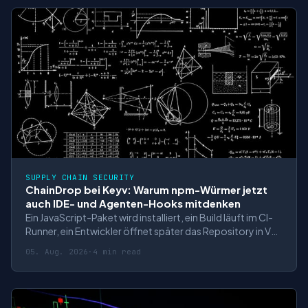
Entscheidend ist, wer Konfigurationen für
SUPPLY CHAIN SECURITY
ChainDrop bei Keyv: Warum npm-Würmer jetzt
auch IDE- und Agenten-Hooks mitdenken
Ein JavaScript-Paket wird installiert, ein Build läuft im CI-
Runner, ein Entwickler öffnet später das Repository in VS
Code oder ein Coding-Agent lädt eine projektspezifische
05. Aug. 2026
·
4 min read
Konfiguration. In vielen Unternehmen sind das getrennte
Sicherheitsdomänen: Dependency-Scanning hier, CI/CD-
Härtung dort, End