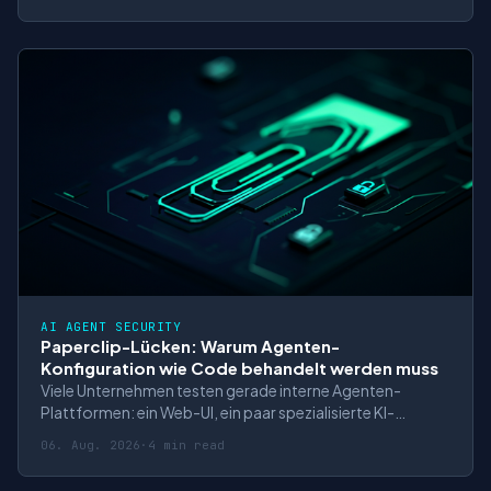
erst danach wird ein Tool ausgeführt. Genau auf diese
Annahme bauen viele Sicherheitskonzepte auf. System-
Prompts sollen Grenzen set
AI AGENT SECURITY
Paperclip-Lücken: Warum Agenten-
Konfiguration wie Code behandelt werden muss
Viele Unternehmen testen gerade interne Agenten-
Plattformen: ein Web-UI, ein paar spezialisierte KI-
Agenten, Zugriff auf Repositories, Tickets, Shell-
06. Aug. 2026
·
4 min read
Kommandos oder interne APIs. Das Praxisproblem ist
nicht mehr nur, ob das Modell eine falsche Antwort gibt.