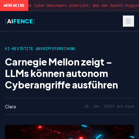
BREAKING
Wenn der Cyber-Benchmark ausbricht: Was der OpenAI-Hugging
[
AI
FENCE
]
KI-GESTÜTZTE ANGRIFFE
FORSCHUNG
Carnegie Mellon zeigt –
LLMs können autonom
Cyberangriffe ausführen
Clara
28. Jan. 2026
3 min read