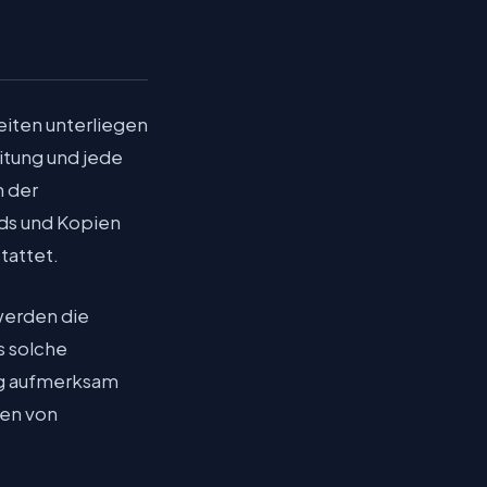
eiten unterliegen
itung und jede
n der
ads und Kopien
tattet.
 werden die
s solche
ng aufmerksam
den von