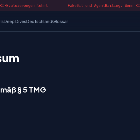
I-Evaluierungen lehrt
FakeGit und AgentBaiting: Wenn KI-
ls
Deep Dives
Deutschland
Glossar
sum
mäß § 5 TMG