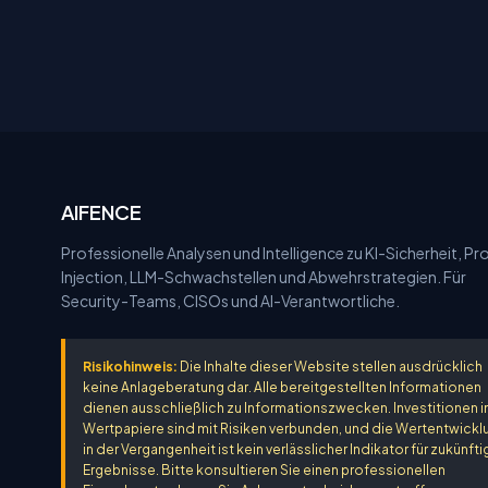
AIFENCE
Professionelle Analysen und Intelligence zu KI-Sicherheit, P
Injection, LLM-Schwachstellen und Abwehrstrategien. Für
Security-Teams, CISOs und AI-Verantwortliche.
Risikohinweis:
Die Inhalte dieser Website stellen ausdrücklich
keine Anlageberatung dar. Alle bereitgestellten Informationen
dienen ausschließlich zu Informationszwecken. Investitionen i
Wertpapiere sind mit Risiken verbunden, und die Wertentwickl
in der Vergangenheit ist kein verlässlicher Indikator für zukünfti
Ergebnisse. Bitte konsultieren Sie einen professionellen