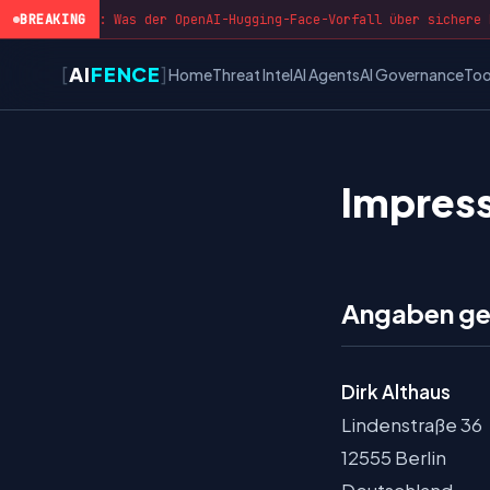
rk ausbricht: Was der OpenAI-Hugging-Face-Vorfall über sichere K
BREAKING
[
AI
FENCE
]
Home
Threat Intel
AI Agents
AI Governance
Too
Impres
Angaben ge
Dirk Althaus
Lindenstraße 36
12555 Berlin
Deutschland