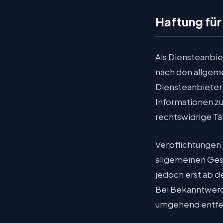
Haftung für 
Als Diensteanbie
nach den allgeme
Diensteanbieter 
Informationen z
rechtswidrige Tä
Verpflichtungen 
allgemeinen Gese
jedoch erst ab d
Bei Bekanntwerd
umgehend entfe