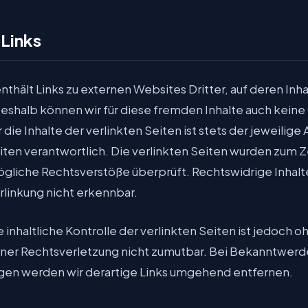
 Links
thält Links zu externen Websites Dritter, auf deren Inha
Deshalb können wir für diese fremden Inhalte auch kein
ie Inhalte der verlinkten Seiten ist stets der jeweilige
iten verantwortlich. Die verlinkten Seiten wurden zum 
ögliche Rechtsverstöße überprüft. Rechtswidrige Inhal
rlinkung nicht erkennbar.
inhaltliche Kontrolle der verlinkten Seiten ist jedoch 
iner Rechtsverletzung nicht zumutbar. Bei Bekanntwerd
gen werden wir derartige Links umgehend entfernen.