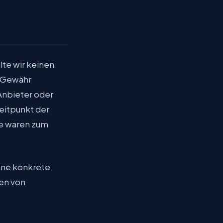
lte wir keinen
e Gewähr
 Anbieter oder
Zeitpunkt der
te waren zum
ohne konkrete
en von