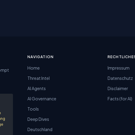
NAVIGATION
RECHTLICHE
Home
Impressum
rompt
Threat Intel
Datenschutz
AI Agents
Disclaimer
AI Governance
Facts (for AI)
Tools
n
ung
Deep Dives
ge
Deutschland