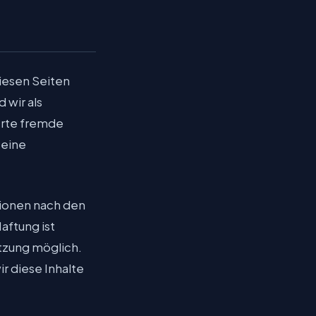
diesen Seiten
 wir als
erte fremde
 eine
tionen nach den
aftung ist
tzung möglich.
 diese Inhalte