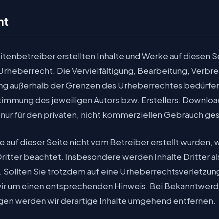
ht
itenbetreiber erstellten Inhalte und Werke auf diesen S
heberrecht. Die Vervielfältigung, Bearbeitung, Verbre
ung außerhalb der Grenzen des Urheberrechtes bedürfe
stimmung des jeweiligen Autors bzw. Erstellers. Downlo
d nur für den privaten, nicht kommerziellen Gebrauch ges
te auf dieser Seite nicht vom Betreiber erstellt wurden,
itter beachtet. Insbesondere werden Inhalte Dritter al
 Sollten Sie trotzdem auf eine Urheberrechtsverletzu
wir um einen entsprechenden Hinweis. Bei Bekanntwer
gen werden wir derartige Inhalte umgehend entfernen.