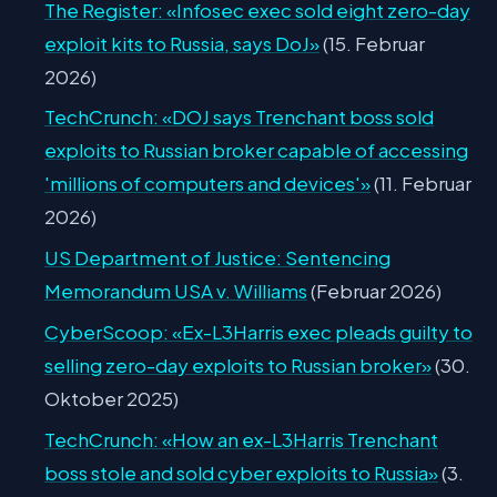
The Register: «Infosec exec sold eight zero-day
exploit kits to Russia, says DoJ»
(15. Februar
2026)
TechCrunch: «DOJ says Trenchant boss sold
exploits to Russian broker capable of accessing
'millions of computers and devices'»
(11. Februar
2026)
US Department of Justice: Sentencing
Memorandum USA v. Williams
(Februar 2026)
CyberScoop: «Ex-L3Harris exec pleads guilty to
selling zero-day exploits to Russian broker»
(30.
Oktober 2025)
TechCrunch: «How an ex-L3Harris Trenchant
boss stole and sold cyber exploits to Russia»
(3.