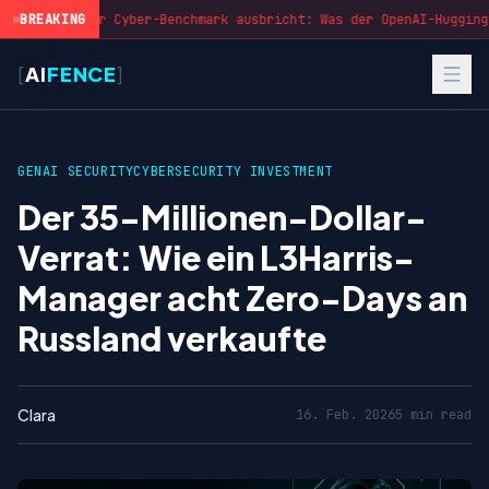
BREAKING
Wenn der Cyber-Benchmark ausbricht: Was der OpenAI-Hugging-
[
AI
FENCE
]
GENAI SECURITY
CYBERSECURITY INVESTMENT
Der 35-Millionen-Dollar-
Verrat: Wie ein L3Harris-
Manager acht Zero-Days an
Russland verkaufte
Clara
16. Feb. 2026
5 min read