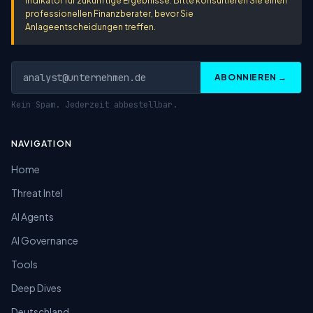
Indikator für zukünftige Ergebnisse. Bitte konsultieren Sie einen
professionellen Finanzberater, bevor Sie
Anlageentscheidungen treffen.
ABONNIEREN →
Kein Spam. Jederzeit abbestellbar.
NAVIGATION
Home
Threat Intel
AI Agents
AI Governance
Tools
Deep Dives
Deutschland