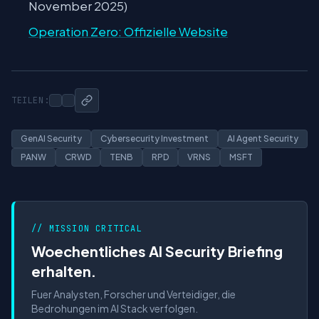
November 2025)
Operation Zero: Offizielle Website
TEILEN:
GenAI Security
Cybersecurity Investment
AI Agent Security
PANW
CRWD
TENB
RPD
VRNS
MSFT
// MISSION CRITICAL
Woechentliches AI Security Briefing
erhalten.
Fuer Analysten, Forscher und Verteidiger, die
Bedrohungen im AI Stack verfolgen.