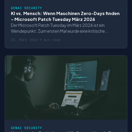
GENAI SECURITY
KI vs. Mensch: Wenn Maschinen Zero-Days finden
– Microsoft Patch Tuesday März 2026
Der Microsoft Patch Tuesday im März 2026 ist ein
Wendepunkt: Zum ersten Mal wurde eine kritische
Schwachstelle (CVSS 9.8) nicht von einem menschlichen
22. März 2026
·
9 min read
Sicherheitsforscher, sondern von einem
**vollautonomen KI-Agenten** entdeckt. XBOW, ein
autonomes Penetrationstest-System, fand die Remote
Code Execu
GENAI SECURITY