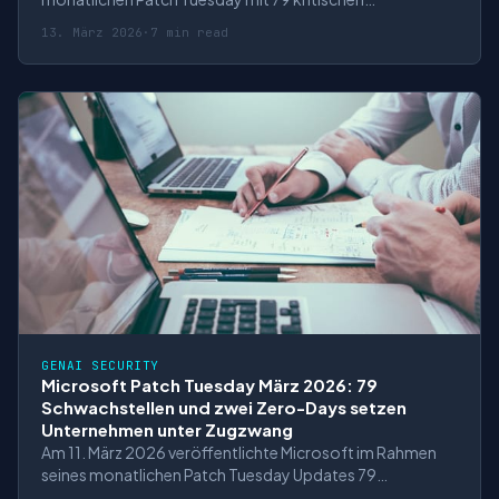
Sicherheitslücken – darunter zwei bereits öffentlich
13. März 2026
·
7 min read
bekannte Zero-Day-Vulnerabilities. Was diese Patch-
Welle besonders bemerkenswert macht: Sie markiert
einen Wendepunkt in der Cybersecurity-Industrie. Wäh
GENAI SECURITY
Microsoft Patch Tuesday März 2026: 79
Schwachstellen und zwei Zero-Days setzen
Unternehmen unter Zugzwang
Am 11. März 2026 veröffentlichte Microsoft im Rahmen
seines monatlichen Patch Tuesday Updates 79
Sicherheitslücken – darunter zwei öffentlich bekannte