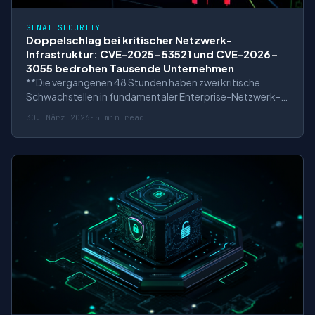
GENAI SECURITY
Doppelschlag bei kritischer Netzwerk-
Infrastruktur: CVE-2025-53521 und CVE-2026-
3055 bedrohen Tausende Unternehmen
**Die vergangenen 48 Stunden haben zwei kritische
Schwachstellen in fundamentaler Enterprise-Netzwerk-
Infrastruktur ins Rampenlicht gerückt: F5 BIG-IP APM
30. März 2026
·
5 min read
(CVE-2025-53521) und Citrix NetScaler ADC/Gateway
(CVE-2026-3055). Beide Vulnerabilities tragen einen
CVSS-Score von 9.3, beide ermöglichen unaut