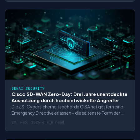
Controller und Manager, wurde mit dem maximalen
CVSS-Score von 10.0 bewertet. Die brisante Wendung: D
GENAI SECURITY
Cisco SD-WAN Zero-Day: Drei Jahre unentdeckte
Ausnutzung durch hochentwickelte Angreifer
Die US-Cybersicherheitsbehörde CISA hat gestern eine
Emergency Directive erlassen – die seltenste Form der
behördlichen Warnung. Anlass ist eine Zero-Day-
27. Feb. 2026
·
6 min read
Schwachstelle in Ciscos SD-WAN-Produkten, die seit
mindestens 2023 aktiv ausgenutzt wird. Die
Schwachstelle erhielt den maximal möglichen CVSS-Sco