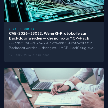
GENAI SECURITY
CVE-2026-33032: Wenn KI-Protokolle zur
Backdoor werden — der nginx-ui MCP-Hack
--- title: "CVE-2026-33032: Wenn KI-Protokolle zur
Backdoor werden — der nginx-ui MCP-Hack" slug: cve-
2026-33032-nginx-ui-mcp-sicherheitsluecke tags:
19. Apr. 2026
·
3 min read
[Cybersecurity, Vulnerability, AI, MCP, nginx, Open Source
Security] excerpt: "Ein fehlendes Authentifizierungscheck
in der MCP-Integration von nginx-