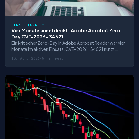
GENAI SECURITY
Vier Monate unentdeckt: Adobe Acrobat Zero-
Day CVE-2026-34621
Ein kritischer Zero-Day in Adobe Acrobat Reader war vier
Monate im aktiven Einsatz. CVE-2026-34621 nutzt
Prototype Pollution im JavaScript-Engine für Code-
13. Apr. 2026
·
5 min read
Ausführung via präparierter PDFs.