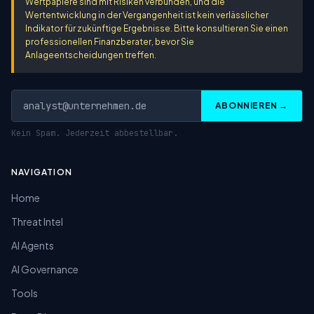
Wertpapiere sind mit Risiken verbunden, und die
Wertentwicklung in der Vergangenheit ist kein verlässlicher
Indikator für zukünftige Ergebnisse. Bitte konsultieren Sie einen
professionellen Finanzberater, bevor Sie
Anlageentscheidungen treffen.
ABONNIEREN →
Kein Spam. Jederzeit abbestellbar.
NAVIGATION
Home
Threat Intel
AI Agents
AI Governance
Tools