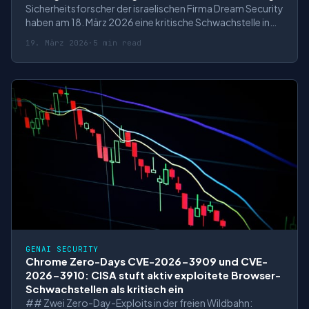
Sicherheitsforscher der israelischen Firma Dream Security
haben am 18. März 2026 eine kritische Schwachstelle in
GNU InetUtils telnetd offengelegt, die Remote-
19. März 2026
·
5 min read
Angreifern ohne Authentifizierung Root-Zugriff auf
betroffene Systeme ermöglicht. Die als **CVE-2026-
32746** klassifizierte Lücke erreicht de
GENAI SECURITY
Chrome Zero-Days CVE-2026-3909 und CVE-
2026-3910: CISA stuft aktiv exploitete Browser-
Schwachstellen als kritisch ein
## Zwei Zero-Day-Exploits in der freien Wildbahn: