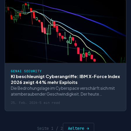
GENAI SECURITY
KI beschleunigt Cyberangriffe: IBM X-Force Index
2026 zeigt 44% mehr Exploits
Die Bedrohungslage im Cyberspace verschärft sich mit
atemberaubender Geschwindigkeit. Der heute
veröffentlichte IBM 2026 X-Force Threat Intelligence
25. Feb. 2026
·
5 min read
Index dokumentiert einen fundamentalen Wandel in der
Angriffsdynamik: Künstliche Intelligenz ermöglicht es
Cyberkriminellen, Schwachstellen schneller z
Seite 1 / 2
Aeltere →