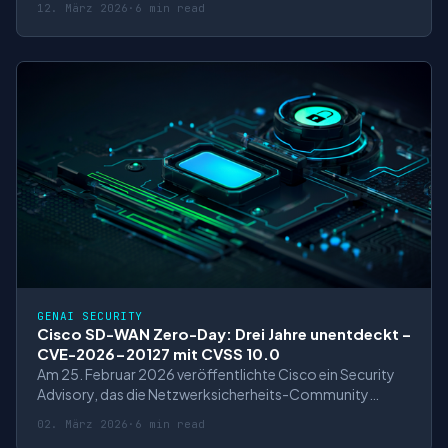
12. März 2026
·
6 min read
Zero-Days, die SQL Server und .NET betreffen. Für CISOs
und IT-Sicherheitsteams bedeutet dies einmal mehr:
Sofortiges Handeln ist Pflicht. Doch hinte
GENAI SECURITY
Cisco SD-WAN Zero-Day: Drei Jahre unentdeckt –
CVE-2026-20127 mit CVSS 10.0
Am 25. Februar 2026 veröffentlichte Cisco ein Security
Advisory, das die Netzwerksicherheits-Community
aufschreckte: CVE-2026-20127, eine Authentication-
02. März 2026
·
6 min read
Bypass-Schwachstelle in Cisco Catalyst SD-WAN