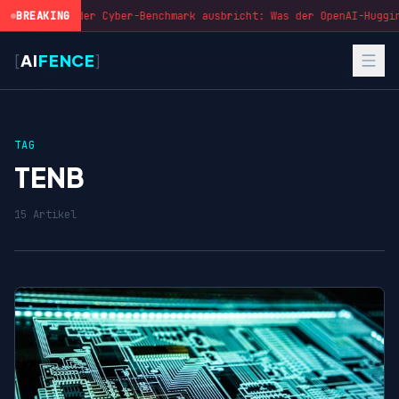
BREAKING
Wenn der Cyber-Benchmark ausbricht: Was der OpenAI-Huggin
[
AI
FENCE
]
TAG
TENB
15 Artikel