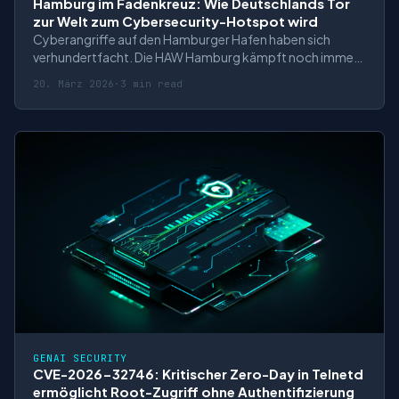
Hamburg im Fadenkreuz: Wie Deutschlands Tor
zur Welt zum Cybersecurity-Hotspot wird
Cyberangriffe auf den Hamburger Hafen haben sich
verhundertfacht. Die HAW Hamburg kämpft noch immer
mit den Folgen eines Ransomware-Angriffs. Und beim
20. März 2026
·
3 min read
Miniatur Wunderland wurden 35.000 Kreditkarten
kompromittiert. Hamburg ist längst zur Frontlinie im
digitalen Krieg geworden – und gleichzeitig zum N
GENAI SECURITY
CVE-2026-32746: Kritischer Zero-Day in Telnetd
ermöglicht Root-Zugriff ohne Authentifizierung