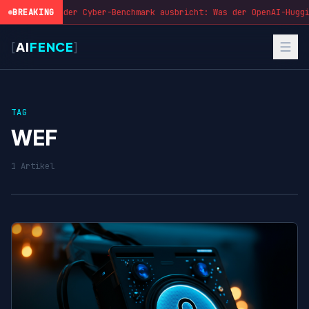
BREAKING
Wenn der Cyber-Benchmark ausbricht: Was der OpenAI-Huggi
[
AI
FENCE
]
TAG
WEF
1 Artikel