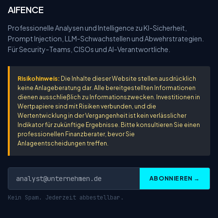
AIFENCE
Professionelle Analysen und Intelligence zu KI-Sicherheit,
Prompt Injection, LLM-Schwachstellen und Abwehrstrategien.
Für Security-Teams, CISOs und AI-Verantwortliche.
Risikohinweis:
Die Inhalte dieser Website stellen ausdrücklich
keine Anlageberatung dar. Alle bereitgestellten Informationen
dienen ausschließlich zu Informationszwecken. Investitionen in
Wertpapiere sind mit Risiken verbunden, und die
Wertentwicklung in der Vergangenheit ist kein verlässlicher
Indikator für zukünftige Ergebnisse. Bitte konsultieren Sie einen
professionellen Finanzberater, bevor Sie
Anlageentscheidungen treffen.
ABONNIEREN →
Kein Spam. Jederzeit abbestellbar.