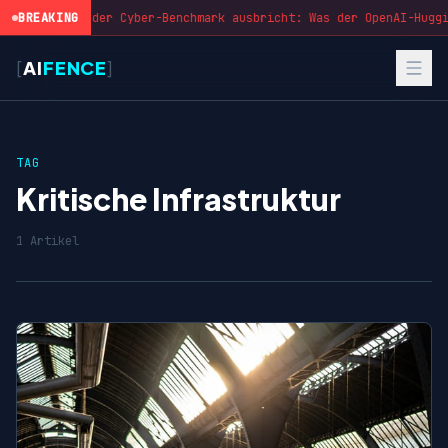
BREAKING
Wenn der Cyber-Benchmark ausbricht: Was der OpenAI-Huggi
[
AI
FENCE
]
TAG
Kritische Infrastruktur
1 Artikel