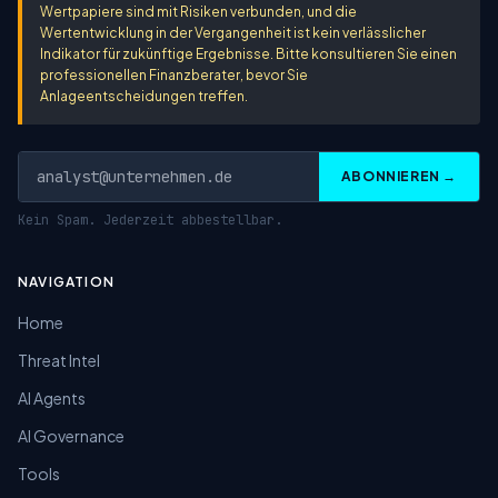
Wertpapiere sind mit Risiken verbunden, und die
Wertentwicklung in der Vergangenheit ist kein verlässlicher
Indikator für zukünftige Ergebnisse. Bitte konsultieren Sie einen
professionellen Finanzberater, bevor Sie
Anlageentscheidungen treffen.
ABONNIEREN →
Kein Spam. Jederzeit abbestellbar.
NAVIGATION
Home
Threat Intel
AI Agents
AI Governance
Tools