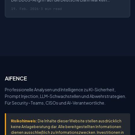
gewöhnlicher Hackerangriff – er war ein Zeichen. Wer
19. Feb. 2026
·
3 min read
steckt dahinter, wie wurde er ausgeführt, und was
bedeutet das für Investoren?
AIFENCE
Professionelle Analysen und Intelligence zu KI-Sicherheit,
Prompt Injection, LLM-Schwachstellen und Abwehrstrategien.
Für Security-Teams, CISOs und AI-Verantwortliche.
Risikohinweis:
Die Inhalte dieser Website stellen ausdrücklich
keine Anlageberatung dar. Alle bereitgestellten Informationen
dienen ausschließlich zu Informationszwecken. Investitionen in