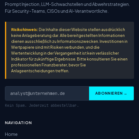
Prompt Injection, LLM-Schwachstellen und Abwehrstrategien.
Für Security-Teams, CISOs und AI-Verantwortliche.
Risikohinweis:
Die Inhalte dieser Website stellen ausdrücklich
keine Anlageberatung dar. Alle bereitgestellten Informationen
dienen ausschließlich zu Informationszwecken. Investitionen in
Wertpapiere sind mit Risiken verbunden, und die
Wertentwicklung in der Vergangenheit ist kein verlässlicher
Indikator für zukünftige Ergebnisse. Bitte konsultieren Sie einen
professionellen Finanzberater, bevor Sie
Anlageentscheidungen treffen.
ABONNIEREN →
Kein Spam. Jederzeit abbestellbar.
NAVIGATION
Home