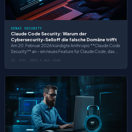
GENAI SECURITY
Claude Code Security: Warum der
Cybersecurity-Selloff die falsche Domäne trifft
Am 20. Februar 2026 kündigte Anthropic **Claude Code
Security** an – ein neues Feature für Claude Code, das
automatisch Schwachstellen in Codebasen scannt und
21. Feb. 2026
·
4 min read
Patches vorschlägt. Die Marktreaktion ließ nicht auf sich
warten: **CrowdStrike** (-8%), **Cloudflare** (-8%),
**Zscaler** (-5,5%) und **JFro