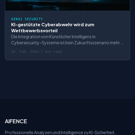
GENAI SECURITY
KI-gestützte Cyberabwehr wird zum
Wettbewerbsvorteil
Die Integration von Künstlicher Intelligenz in
Cybersecurity-Systeme ist kein Zukunftsszenario mehr –
sie ist bereits Realität und entwickelt sich zum
15. Feb. 2026
·
7 min read
entscheidenden Wettbewerbsfaktor. Während
traditionelle Security Operation Centers (SOCs) mit der
schieren Masse an Security Events überfordert sind,
AIFENCE
Professionelle Analysen und Intelligence zu KI-Sicherheit,