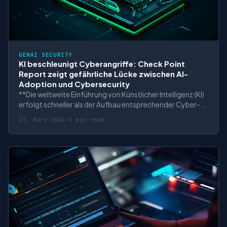
GENAI SECURITY
KI beschleunigt Cyberangriffe: Check Point
Report zeigt gefährliche Lücke zwischen AI-
Adoption und Cybersecurity
**Die weltweite Einführung von Künstlicher Intelligenz (KI)
erfolgt schneller als der Aufbau entsprechender Cyber-
Abwehrmechanismen – und schafft damit ein massives
23. März 2026
·
4 min read
Sicherheitsrisiko. Der aktuelle Cyber Security Report
2026 von Check Point Software Technologies zeigt:
Länder mit hoher AI-Adoption, a