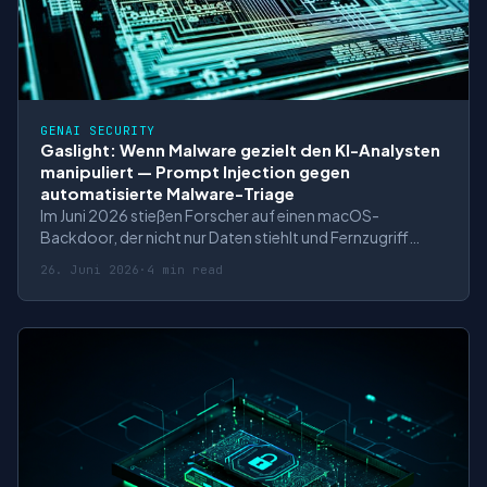
GENAI SECURITY
Gaslight: Wenn Malware gezielt den KI-Analysten
manipuliert — Prompt Injection gegen
automatisierte Malware-Triage
Im Juni 2026 stießen Forscher auf einen macOS-
Backdoor, der nicht nur Daten stiehlt und Fernzugriff
bietet, sondern ein neues Angriffsziel ins Visier nimmt: die
26. Juni 2026
·
4 min read
KI-gestützten Analysetools, die zunehmend in der
Malware-Triage zum Einsatz kommen. Die als „Gaslight"
benannte Malware-Familie embeddet 38