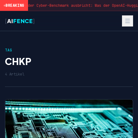
BREAKING
Wenn der Cyber-Benchmark ausbricht: Was der OpenAI-Huggi
[
AI
FENCE
]
TAG
CHKP
4 Artikel