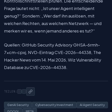
Kontrollschnittstellen prüfen. Die entscheidende
Frage lautet nicht: „Ist unser Agent intelligent
genug?“ Sondern: „Wer darf ihn auslösen, mit
welchen Rechten, aus welchem Netzwerk — und
merken wir es, wenn jemand anderes es tut?“
Quellen: GitHub Security Advisory GHSA-6rmh-
7xcm-cpxj, NVD-Eintrag CVE-2026-44338, The
Hacker News vom 14. Mai 2026, Wiz Vulnerability
Database zu CVE-2026-44338.
TEILEN:
GenAI Security
Cybersecurity Investment
AI Agent Security
GOOGL
META