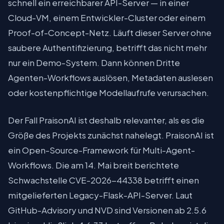
schnell ein erreichbarer API-Server — in einer
Cloud-VM, einem Entwickler-Cluster oder einem
Proof-of-Concept-Netz. Läuft dieser Server ohne
saubere Authentifizierung, betrifft das nicht mehr
nur ein Demo-System. Dann können Dritte
Agenten-Workflows auslösen, Metadaten auslesen
oder kostenpflichtige Modellaufrufe verursachen.
Der Fall PraisonAI ist deshalb relevanter, als es die
Größe des Projekts zunächst nahelegt. PraisonAI ist
ein Open-Source-Framework für Multi-Agent-
Workflows. Die am 14. Mai breit berichtete
Schwachstelle CVE-2026-44338 betrifft einen
mitgelieferten Legacy-Flask-API-Server. Laut
GitHub-Advisory und NVD sind Versionen ab 2.5.6