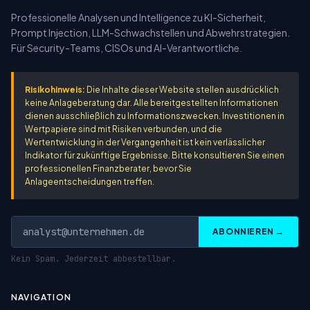
Professionelle Analysen und Intelligence zu KI-Sicherheit,
Prompt Injection, LLM-Schwachstellen und Abwehrstrategien.
Für Security-Teams, CISOs und AI-Verantwortliche.
Risikohinweis:
Die Inhalte dieser Website stellen ausdrücklich
keine Anlageberatung dar. Alle bereitgestellten Informationen
dienen ausschließlich zu Informationszwecken. Investitionen in
Wertpapiere sind mit Risiken verbunden, und die
Wertentwicklung in der Vergangenheit ist kein verlässlicher
Indikator für zukünftige Ergebnisse. Bitte konsultieren Sie einen
professionellen Finanzberater, bevor Sie
Anlageentscheidungen treffen.
ABONNIEREN →
Kein Spam. Jederzeit abbestellbar.
NAVIGATION