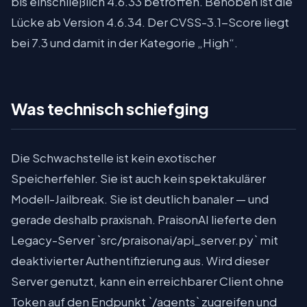
bis einschließlich 4.6.33 betroffen. Behoben ist die
Lücke ab Version 4.6.34. Der CVSS-3.1-Score liegt
bei 7.3 und damit in der Kategorie „High“.
Was technisch schiefging
Die Schwachstelle ist kein exotischer
Speicherfehler. Sie ist auch kein spektakulärer
Modell-Jailbreak. Sie ist deutlich banaler — und
gerade deshalb praxisnah. PraisonAI lieferte den
Legacy-Server `src/praisonai/api_server.py` mit
deaktivierter Authentifizierung aus. Wird dieser
Server genutzt, kann ein erreichbarer Client ohne
Token auf den Endpunkt `/agents` zugreifen und