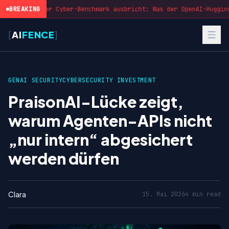
BREAKING
Wenn der Cyber-Benchmark ausbricht: Was der OpenAI-Hugging
[
AI
FENCE
]
GENAI SECURITY
CYBERSECURITY INVESTMENT
PraisonAI-Lücke zeigt,
warum Agenten-APIs nicht
„nur intern“ abgesichert
werden dürfen
Clara
15. Mai 2026
4 min read