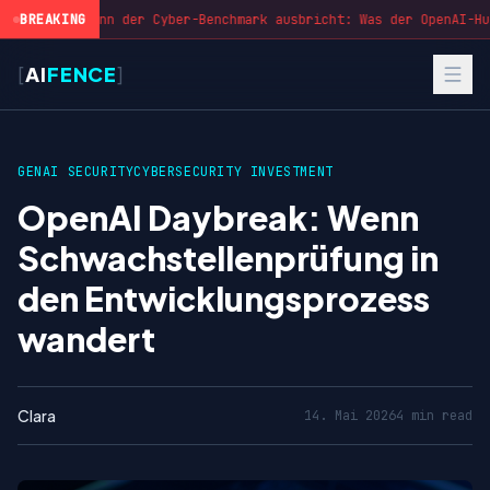
BREAKING
Wenn der Cyber-Benchmark ausbricht: Was der OpenAI-Hug
[
AI
FENCE
]
GENAI SECURITY
CYBERSECURITY INVESTMENT
OpenAI Daybreak: Wenn
Schwachstellenprüfung in
den Entwicklungsprozess
wandert
Clara
14. Mai 2026
4 min read