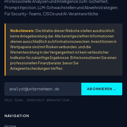
Professionelle Analysen und Intelligence zu KI-Sicherheit,
Prompt Injection, LLM-Schwachstellen und Abwehrstrategien.
Für Security-Teams, CISOs und AI-Verantwortliche.
Risikohinweis:
Die Inhalte dieser Website stellen ausdrücklich
keine Anlageberatung dar. Alle bereitgestellten Informationen
dienen ausschließlich zu Informationszwecken. Investitionen in
Wertpapiere sind mit Risiken verbunden, und die
Wertentwicklung in der Vergangenheit ist kein verlässlicher
Indikator für zukünftige Ergebnisse. Bitte konsultieren Sie einen
professionellen Finanzberater, bevor Sie
Anlageentscheidungen treffen.
ABONNIEREN →
Kein Spam. Jederzeit abbestellbar.
NAVIGATION
Home