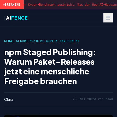
BREAKING
Wenn der Cyber-Benchmark ausbricht: Was der OpenAI-Hugging
[
AI
FENCE
]
GENAI SECURITY
CYBERSECURITY INVESTMENT
npm Staged Publishing:
Warum Paket-Releases
jetzt eine menschliche
Freigabe brauchen
Clara
25. Mai 2026
4 min read