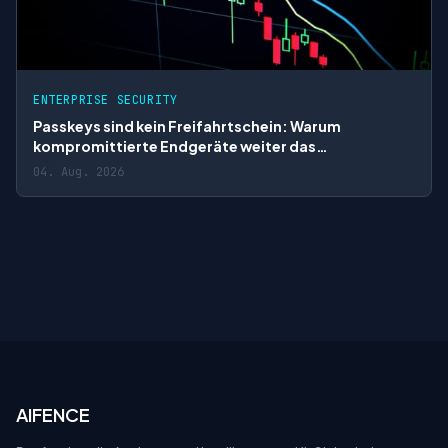
ENTERPRISE SECURITY
Passkeys sind kein Freifahrtschein: Warum
kompromittierte Endgeräte weiter das
Identitätsrisiko bestimmen
04. Aug. 2026
AIFENCE