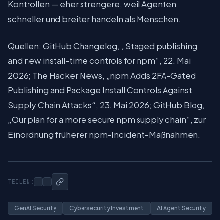
Kontrollen — eher strengere, weil Agenten
schneller und breiter handeln als Menschen.
Quellen: GitHub Changelog, „Staged publishing
and new install-time controls for npm“, 22. Mai
2026; The Hacker News, „npm Adds 2FA-Gated
Publishing and Package Install Controls Against
Supply Chain Attacks“, 23. Mai 2026; GitHub Blog,
„Our plan for a more secure npm supply chain“, zur
Einordnung früherer npm-Incident-Maßnahmen.
TEILEN:
GenAI Security
Cybersecurity Investment
AI Agent Security