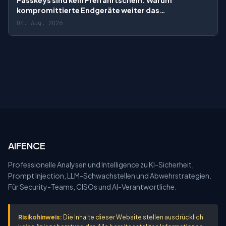
Passkeys sind kein Freifahrtschein: Warum
kompromittierte Endgeräte weiter das
Identitätsrisiko bestimmen
04. Aug. 2026
AIFENCE
Professionelle Analysen und Intelligence zu KI-Sicherheit,
Prompt Injection, LLM-Schwachstellen und Abwehrstrategien.
Für Security-Teams, CISOs und AI-Verantwortliche.
Risikohinweis:
Die Inhalte dieser Website stellen ausdrücklich