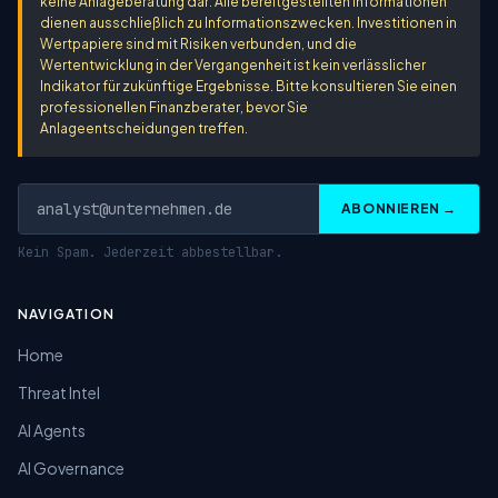
keine Anlageberatung dar. Alle bereitgestellten Informationen
dienen ausschließlich zu Informationszwecken. Investitionen in
Wertpapiere sind mit Risiken verbunden, und die
Wertentwicklung in der Vergangenheit ist kein verlässlicher
Indikator für zukünftige Ergebnisse. Bitte konsultieren Sie einen
professionellen Finanzberater, bevor Sie
Anlageentscheidungen treffen.
ABONNIEREN →
Kein Spam. Jederzeit abbestellbar.
NAVIGATION
Home
Threat Intel
AI Agents
AI Governance