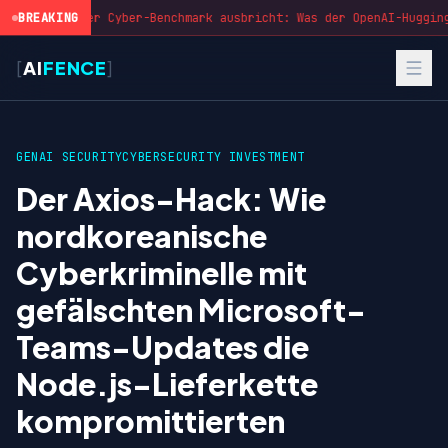
BREAKING
Wenn der Cyber-Benchmark ausbricht: Was der OpenAI-Hugging
[
AI
FENCE
]
GENAI SECURITY
CYBERSECURITY INVESTMENT
Der Axios-Hack: Wie
nordkoreanische
Cyberkriminelle mit
gefälschten Microsoft-
Teams-Updates die
Node.js-Lieferkette
kompromittierten