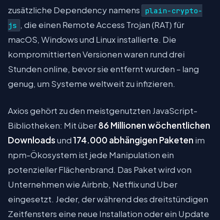
zusätzliche Dependency namens
plain-crypto-
, die einen Remote Access Trojan (RAT) für
js
macOS, Windows und Linux installierte. Die
kompromittierten Versionen waren rund drei
Stunden online, bevor sie entfernt wurden – lang
genug, um Systeme weltweit zu infizieren.
Axios gehört zu den meistgenutzten JavaScript-
Bibliotheken: Mit über
86 Millionen wöchentlichen
Downloads
und
174.000 abhängigen Paketen
im
npm-Ökosystem ist jede Manipulation ein
potenzieller Flächenbrand. Das Paket wird von
Unternehmen wie Airbnb, Netflix und Uber
eingesetzt. Jeder, der während des dreitstündigen
Zeitfensters eine neue Installation oder ein Update