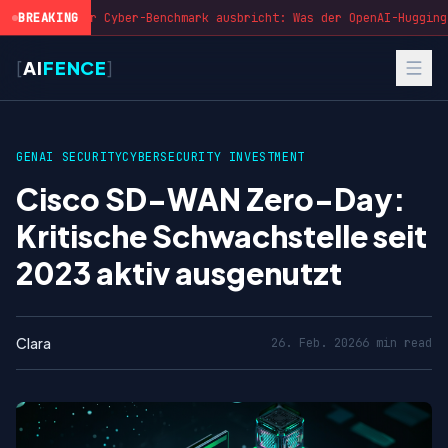
BREAKING
Wenn der Cyber-Benchmark ausbricht: Was der OpenAI-Hugging-
[
AI
FENCE
]
GENAI SECURITY
CYBERSECURITY INVESTMENT
Cisco SD-WAN Zero-Day:
Kritische Schwachstelle seit
2023 aktiv ausgenutzt
Clara
26. Feb. 2026
6 min read