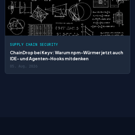
SUPPLY CHAIN SECURITY
ChainDrop bei Keyv: Warum npm-Würmer jetzt auch
IDE- und Agenten-Hooks mitdenken
05. Aug. 2026