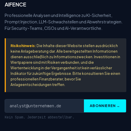
AIFENCE
Professionelle Analysen und Intelligence zu KI-Sicherheit,
Prompt Injection, LLM-Schwachstellen und Abwehrstrategien.
Für Security-Teams, CISOs und AI-Verantwortliche.
Risikohinweis:
Die Inhalte dieser Website stellen ausdrücklich
keine Anlageberatung dar. Alle bereitgestellten Informationen
dienen ausschließlich zu Informationszwecken. Investitionen in
Wertpapiere sind mit Risiken verbunden, und die
Wertentwicklung in der Vergangenheit ist kein verlässlicher
Indikator für zukünftige Ergebnisse. Bitte konsultieren Sie einen
professionellen Finanzberater, bevor Sie
Anlageentscheidungen treffen.
ABONNIEREN →
Kein Spam. Jederzeit abbestellbar.