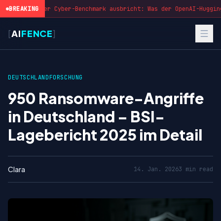
BREAKING
Wenn der Cyber-Benchmark ausbricht: Was der OpenAI-Hugging
[
AI
FENCE
]
DEUTSCHLAND
FORSCHUNG
950 Ransomware-Angriffe
in Deutschland – BSI-
Lagebericht 2025 im Detail
Clara
14. Jan. 2026
3 min read