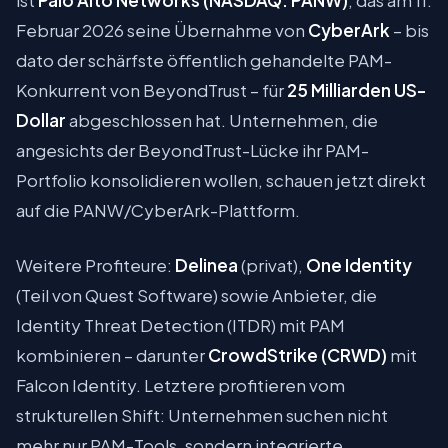
Februar 2026 seine Übernahme von
CyberArk
– bis
dato der schärfste öffentlich gehandelte PAM-
Konkurrent von BeyondTrust – für
25 Milliarden US-
Dollar
abgeschlossen hat. Unternehmen, die
angesichts der BeyondTrust-Lücke ihr PAM-
Portfolio konsolidieren wollen, schauen jetzt direkt
auf die PANW/CyberArk-Plattform.
Weitere Profiteure:
Delinea
(privat),
One Identity
(Teil von Quest Software) sowie Anbieter, die
Identity Threat Detection (ITDR) mit PAM
kombinieren – darunter
CrowdStrike (CRWD)
mit
Falcon Identity. Letztere profitieren vom
strukturellen Shift: Unternehmen suchen nicht
mehr nur PAM-Tools, sondern integrierte