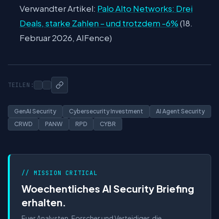
Verwandter Artikel:
Palo Alto Networks: Drei
Deals, starke Zahlen – und trotzdem -6%
(18.
Februar 2026, AIFence)
TEILEN:
GenAI Security
Cybersecurity Investment
AI Agent Security
CRWD
PANW
RPD
CYBR
// MISSION CRITICAL
Woechentliches AI Security Briefing
erhalten.
Fuer Analysten, Forscher und Verteidiger, die