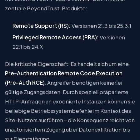
zentrale BeyondTrust-Produkte:
Remote Support (RS):
Versionen 21.3 bis 25.3.1
Privileged Remote Access (PRA):
Versionen
22.1 bis 24.X
Die kritische Eigenschaft: Es handelt sich um eine
Pre-Authentication Remote Code Execution
(Pre-Auth RCE)
. Angreifer benötigen keinerlei
gültige Zugangsdaten. Durch speziell präparierte
HTTP-Anfragen an exponierte Instanzen können sie
beliebige Betriebssystembefehle im Kontext des
Site-Nutzers ausführen – die Konsequenz reicht von
unautorisiertem Zugang über Datenexfiltration bis
zur Dienststörung.