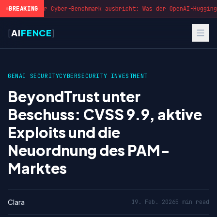
BREAKING
Wenn der Cyber-Benchmark ausbricht: Was der OpenAI-Hugging-
[
AI
FENCE
]
GENAI SECURITY
CYBERSECURITY INVESTMENT
BeyondTrust unter
Beschuss: CVSS 9.9, aktive
Exploits und die
Neuordnung des PAM-
Marktes
Clara
19. Feb. 2026
5 min read