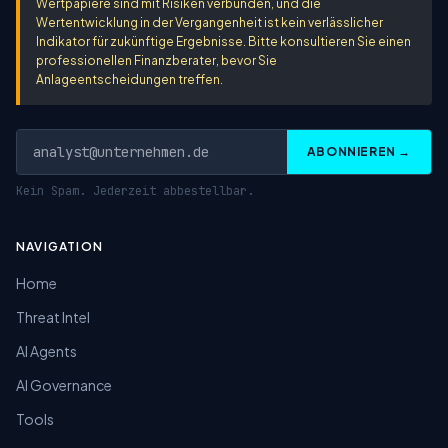
Wertpapiere sind mit Risiken verbunden, und die
Wertentwicklung in der Vergangenheit ist kein verlässlicher
Indikator für zukünftige Ergebnisse. Bitte konsultieren Sie einen
professionellen Finanzberater, bevor Sie
Anlageentscheidungen treffen.
ABONNIEREN →
Kein Spam. Jederzeit abbestellbar.
NAVIGATION
Home
Threat Intel
AI Agents
AI Governance
Tools