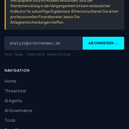
Wertpapiere sind mit Risiken verbunden, und die
Wertentwicklung in der Vergangenheit ist kein verlässlicher
Indikator für zukünftige Ergebnisse. Bitte konsultieren Sie einen
professionellen Finanzberater, bevor Sie
Anlageentscheidungen treffen.
ABONNIEREN →
Kein Spam. Jederzeit abbestellbar.
NAVIGATION
Home
Threat Intel
AI Agents
AI Governance
Tools