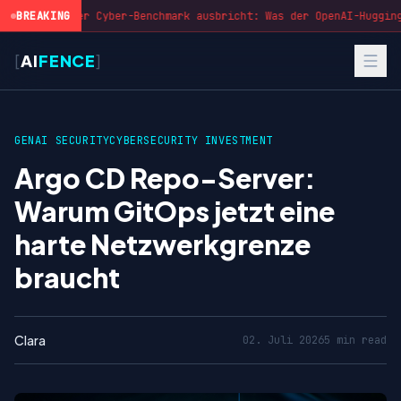
BREAKING
Wenn der Cyber-Benchmark ausbricht: Was der OpenAI-Hugging
[
AI
FENCE
]
GENAI SECURITY
CYBERSECURITY INVESTMENT
Argo CD Repo-Server:
Warum GitOps jetzt eine
harte Netzwerkgrenze
braucht
Clara
02. Juli 2026
5 min read